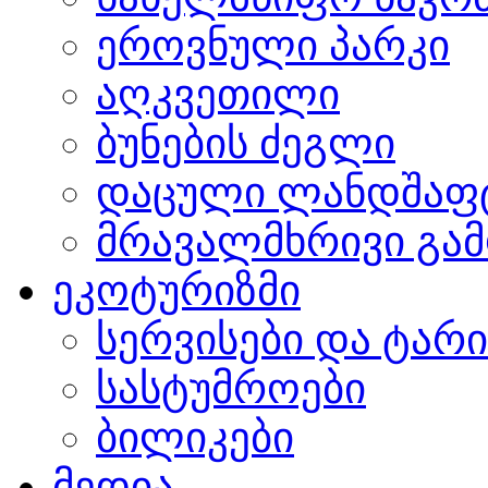
ეროვნული პარკი
აღკვეთილი
ბუნების ძეგლი
დაცული ლანდშაფ
მრავალმხრივი გამ
ეკოტურიზმი
სერვისები და ტარ
სასტუმროები
ბილიკები
მედია