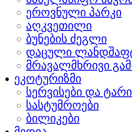
ეროვნული პარკი
აღკვეთილი
ბუნების ძეგლი
დაცული ლანდშაფ
მრავალმხრივი გამ
ეკოტურიზმი
სერვისები და ტარ
სასტუმროები
ბილიკები
მედია