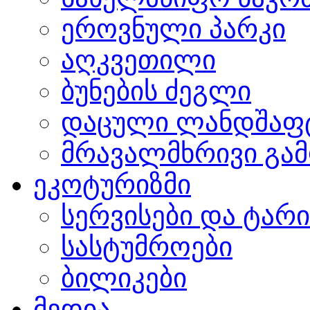
ეროვნული პარკი
აღკვეთილი
ბუნების ძეგლი
დაცული ლანდშაფ
მრავალმხრივი გამ
ეკოტურიზმი
სერვისები და ტარ
სასტუმროები
ბილიკები
მედია