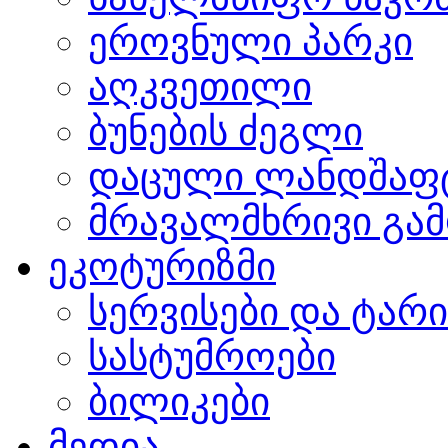
ეროვნული პარკი
აღკვეთილი
ბუნების ძეგლი
დაცული ლანდშაფ
მრავალმხრივი გამ
ეკოტურიზმი
სერვისები და ტარ
სასტუმროები
ბილიკები
მედია