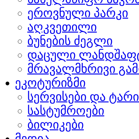
ეროვნული პარკი
აღკვეთილი
ბუნების ძეგლი
დაცული ლანდშაფ
მრავალმხრივი გამ
ეკოტურიზმი
სერვისები და ტარ
სასტუმროები
ბილიკები
მედია