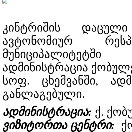
კინტრიშის დაცულ
ავტონომიურ რესპ
მუნიციპალიტეტშ
ადმინისტრაცია ქობულე
სოფ. ცხემვანში, ადმ
განლაგებული.
ადმინისტრაცია:
ქ. ქო
ვიზიტორთა ცენტრი:
ქ