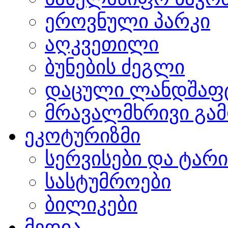
ეროვნული პარკი
აღკვეთილი
ბუნების ძეგლი
დაცული ლანდშაფ
მრავალმხრივი გამ
ეკოტურიზმი
სერვისები და ტარ
სასტუმროები
ბილიკები
მედია