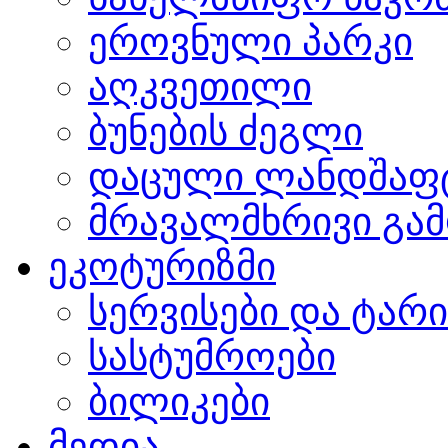
ეროვნული პარკი
აღკვეთილი
ბუნების ძეგლი
დაცული ლანდშაფ
მრავალმხრივი გამ
ეკოტურიზმი
სერვისები და ტარ
სასტუმროები
ბილიკები
მედია