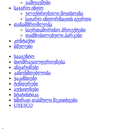
გამოცემები
საჯარო ინფო
ელექტრონული მოთხოვნა
საჯარო ინფორმაციის გვერდი
თანამშრომლობა
საერთაშორისო პროექტები
დაძმობილებული პარკები
კონტაქტი
ბმულები
სააგენტო
ბიომრავალფეროვნება
ანგარიშები
კანონმდებლობა
ვაკანსიები
ტენდერები
აუქციონები
სტატისტიკა
ხშირად დასმული შეკითხვები
UNESCO