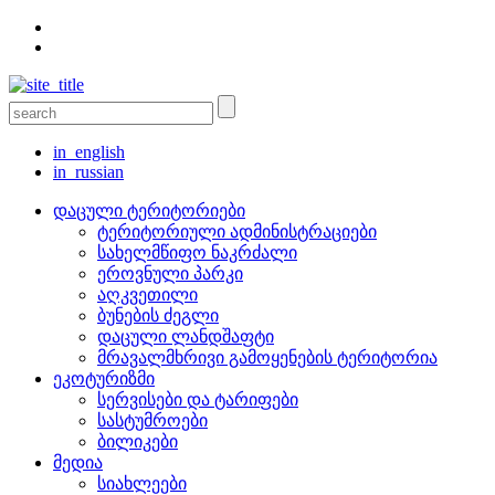
in_english
in_russian
დაცული ტერიტორიები
ტერიტორიული ადმინისტრაციები
სახელმწიფო ნაკრძალი
ეროვნული პარკი
აღკვეთილი
ბუნების ძეგლი
დაცული ლანდშაფტი
მრავალმხრივი გამოყენების ტერიტორია
ეკოტურიზმი
სერვისები და ტარიფები
სასტუმროები
ბილიკები
მედია
სიახლეები