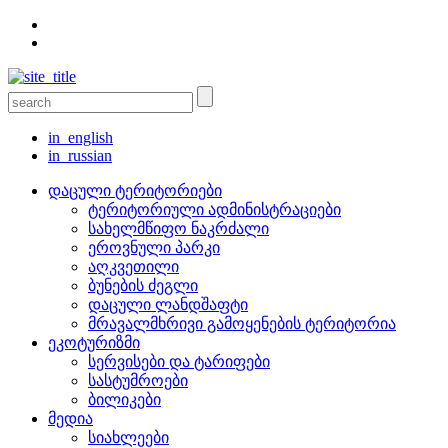
in_english
in_russian
დაცული ტერიტორიები
ტერიტორიული ადმინისტრაციები
სახელმწიფო ნაკრძალი
ეროვნული პარკი
აღკვეთილი
ბუნების ძეგლი
დაცული ლანდშაფტი
მრავალმხრივი გამოყენების ტერიტორია
ეკოტურიზმი
სერვისები და ტარიფები
სასტუმროები
ბილიკები
მედია
სიახლეები