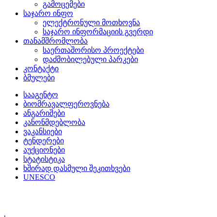
გამოცემები
საჯარო ინფო
ელექტრონული მოთხოვნა
საჯარო ინფორმაციის გვერდი
თანამშრომლობა
საერთაშორისო პროექტები
დაძმობილებული პარკები
კონტაქტი
ბმულები
სააგენტო
ბიომრავალფეროვნება
ანგარიშები
კანონმდებლობა
ვაკანსიები
ტენდერები
აუქციონები
სტატისტიკა
ხშირად დასმული შეკითხვები
UNESCO