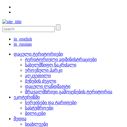
in_english
in_russian
დაცული ტერიტორიები
ტერიტორიული ადმინისტრაციები
სახელმწიფო ნაკრძალი
ეროვნული პარკი
აღკვეთილი
ბუნების ძეგლი
დაცული ლანდშაფტი
მრავალმხრივი გამოყენების ტერიტორია
ეკოტურიზმი
სერვისები და ტარიფები
სასტუმროები
ბილიკები
მედია
სიახლეები