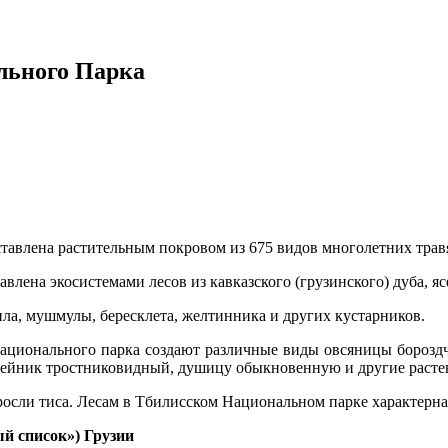
льного Парка
тавлена растительным покровом из 675 видов многолетних трав
влена экосистемами лесов из кавказского (грузинского) дуба, я
ла, мушмулы, бересклета, желтинника и других кустарников.
ационального парка создают различные виды овсяницы бороздча
 вейник тростниковидный, душицу обыкновенную и другие растен
сли тиса. Лесам в Тбилисском Национальном парке характерна 
й список») Грузии