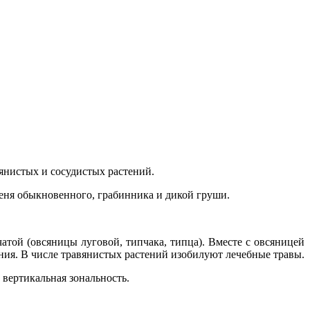
янистых и сосудистых растений.
сеня обыкновенного, грабинника и дикой груши.
той (овсяницы луговой, типчака, типца). Вместе с овсяницей
ия. В числе травянистых растений изобилуют лечебные травы.
вертикальная зональность.