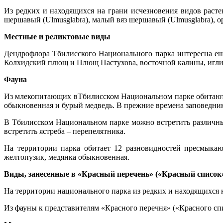
Из редких и находящихся на грани исчезновения видов расте
шершавый (Ulmusglabra), малый вяз шершавый (Ulmusglabra), орех
Местные и реликтовые виды
Дендрофлора Тбилисского Национального парка интересна еще
Колхидский плющ и Плющ Пастухова, восточной калины, иглиц
Фауна
Из млекопитающих вТбилисском Национальном парке обитают: 
обыкновенная и бурый медведь. В прежние времена заповедни
В Тбилисском Национальном парке можно встретить различных
встретить ястреба – перепелятника.
На территории парка обитает 12 разновидностей пресмыкаю
желтопузик, медянка обыкновенная.
Виды, занесенные в «Красный перечень» («Красный список»
На территории национального парка из редких и находящихся н
Из фауны к представителям «Красного перечня» («Красного сп