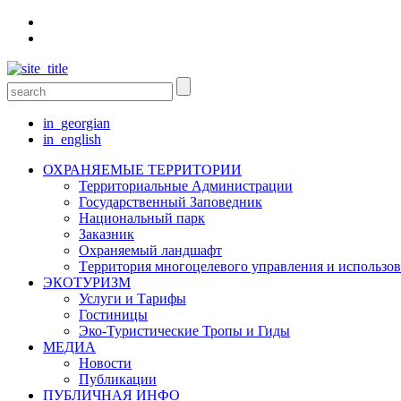
in_georgian
in_english
ОХРАНЯЕМЫЕ ТЕРРИТОРИИ
Территориальные Aдминистрации
Государственный Заповедник
Национальный парк
Заказник
Oхраняемый ландшафт
Tерритория многоцелевого управления и использо
ЭКОТУРИЗМ
Услуги и Tарифы
Гостиницы
Эко-Туристические Тропы и Гиды
МЕДИА
Новости
Публикации
ПУБЛИЧНАЯ ИНФО