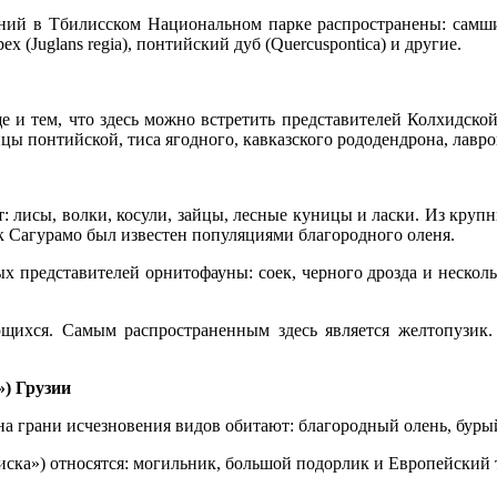
ний в Тбилисском Национальном парке распространены: самшит К
 (Juglans regia), понтийский дуб (Quercuspontica) и другие.
 и тем, что здесь можно встретить представителей Колхидской 
ы понтийской, тиса ягодного, кавказского рододендрона, лавр
лисы, волки, косули, зайцы, лесные куницы и ласки. Из крупн
к Сагурамо был известен популяциями благородного оленя.
 представителей орнитофауны: соек, черного дрозда и нескол
щихся. Самым распространенным здесь является желтопузик.
) Грузии
а грани исчезновения видов обитают: благородный олень, бурый
иска») относятся: могильник, большой подорлик и Европейский