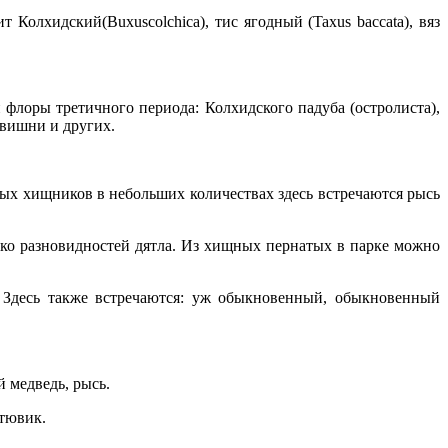
олхидский(Buxuscolchica), тис ягодный (Taxus baccata), вяз
флоры третичного периода: Колхидского падуба (остролиста),
овишни и других.
ых хищников в небольших количествах здесь встречаются рысь
ько разновидностей дятла. Из хищных пернатых в парке можно
 Здесь также встречаются: уж обыкновенный, обыкновенный
 медведь, рысь.
 тювик.