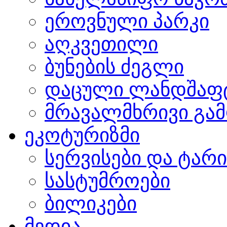
ეროვნული პარკი
აღკვეთილი
ბუნების ძეგლი
დაცული ლანდშაფ
მრავალმხრივი გამ
ეკოტურიზმი
სერვისები და ტარ
სასტუმროები
ბილიკები
მედია