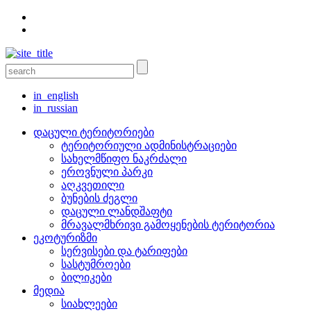
in_english
in_russian
დაცული ტერიტორიები
ტერიტორიული ადმინისტრაციები
სახელმწიფო ნაკრძალი
ეროვნული პარკი
აღკვეთილი
ბუნების ძეგლი
დაცული ლანდშაფტი
მრავალმხრივი გამოყენების ტერიტორია
ეკოტურიზმი
სერვისები და ტარიფები
სასტუმროები
ბილიკები
მედია
სიახლეები