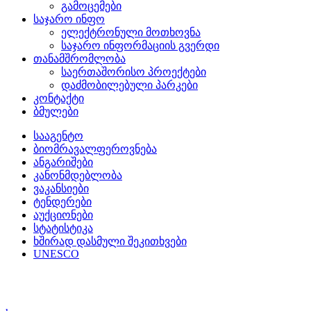
გამოცემები
საჯარო ინფო
ელექტრონული მოთხოვნა
საჯარო ინფორმაციის გვერდი
თანამშრომლობა
საერთაშორისო პროექტები
დაძმობილებული პარკები
კონტაქტი
ბმულები
სააგენტო
ბიომრავალფეროვნება
ანგარიშები
კანონმდებლობა
ვაკანსიები
ტენდერები
აუქციონები
სტატისტიკა
ხშირად დასმული შეკითხვები
UNESCO