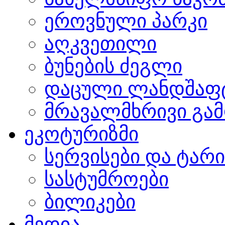
ეროვნული პარკი
აღკვეთილი
ბუნების ძეგლი
დაცული ლანდშაფ
მრავალმხრივი გამ
ეკოტურიზმი
სერვისები და ტარ
სასტუმროები
ბილიკები
მედია