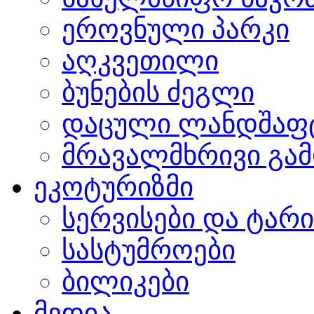
ეროვნული პარკი
აღკვეთილი
ბუნების ძეგლი
დაცული ლანდშაფ
მრავალმხრივი გამ
ეკოტურიზმი
სერვისები და ტარ
სასტუმროები
ბილიკები
მედია