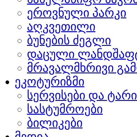
ეროვნული პარკი
აღკვეთილი
ბუნების ძეგლი
დაცული ლანდშაფ
მრავალმხრივი გამ
ეკოტურიზმი
სერვისები და ტარ
სასტუმროები
ბილიკები
მედია