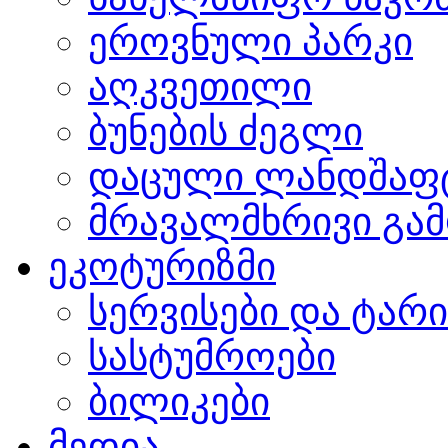
ეროვნული პარკი
აღკვეთილი
ბუნების ძეგლი
დაცული ლანდშაფ
მრავალმხრივი გამ
ეკოტურიზმი
სერვისები და ტარ
სასტუმროები
ბილიკები
მედია