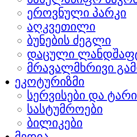
ეროვნული პარკი
აღკვეთილი
ბუნების ძეგლი
დაცული ლანდშაფ
მრავალმხრივი გამ
ეკოტურიზმი
სერვისები და ტარ
სასტუმროები
ბილიკები
მედია