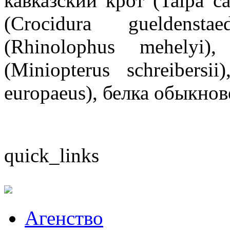
кавказский крот (Talpa ca
(Crocidura gueldenst
(Rhinolophus mehelyi
(Miniopterus schreibers
europaeus), белка обыкнов
quick_links
Aгенство