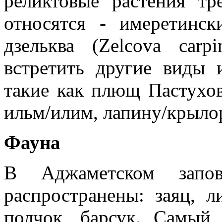
реликтовые растения тр
относятся - имеретинск
дзельква (Zelcova carp
встретить другие виды и
такие как плющ Пастухова
ильм/илим, лапину/крыло
Фауна
В Аджаметском запов
распространены: заяц, ли
полчок, барсук. Самый