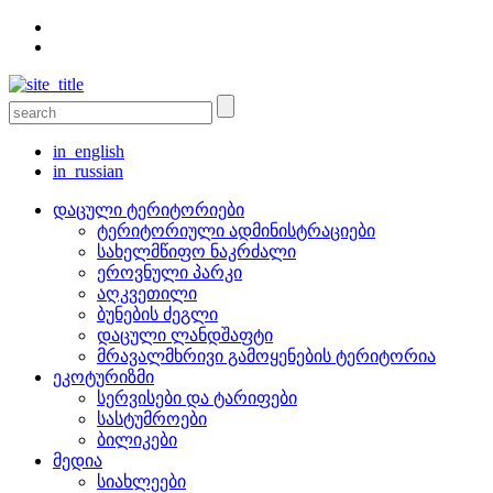
in_english
in_russian
დაცული ტერიტორიები
ტერიტორიული ადმინისტრაციები
სახელმწიფო ნაკრძალი
ეროვნული პარკი
აღკვეთილი
ბუნების ძეგლი
დაცული ლანდშაფტი
მრავალმხრივი გამოყენების ტერიტორია
ეკოტურიზმი
სერვისები და ტარიფები
სასტუმროები
ბილიკები
მედია
სიახლეები