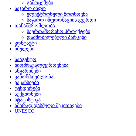
გამოცემები
საჯარო ინფო
ელექტრონული მოთხოვნა
საჯარო ინფორმაციის გვერდი
თანამშრომლობა
საერთაშორისო პროექტები
დაძმობილებული პარკები
კონტაქტი
ბმულები
სააგენტო
ბიომრავალფეროვნება
ანგარიშები
კანონმდებლობა
ვაკანსიები
ტენდერები
აუქციონები
სტატისტიკა
ხშირად დასმული შეკითხვები
UNESCO