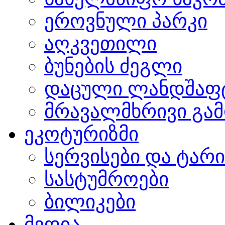
ეროვნული პარკი
აღკვეთილი
ბუნების ძეგლი
დაცული ლანდშაფ
მრავალმხრივი გამ
ეკოტურიზმი
სერვისები და ტარ
სასტუმროები
ბილიკები
მედია