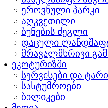
ეროვნული პარკი
აღკვეთილი
ბუნების ძეგლი
დაცული ლანდშაფ
მრავალმხრივი გამ
ეკოტურიზმი
სერვისები და ტარ
სასტუმროები
ბილიკები
მედია