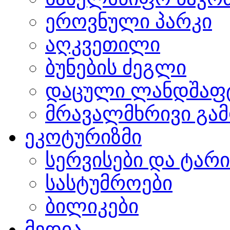
ეროვნული პარკი
აღკვეთილი
ბუნების ძეგლი
დაცული ლანდშაფ
მრავალმხრივი გამ
ეკოტურიზმი
სერვისები და ტარ
სასტუმროები
ბილიკები
მედია