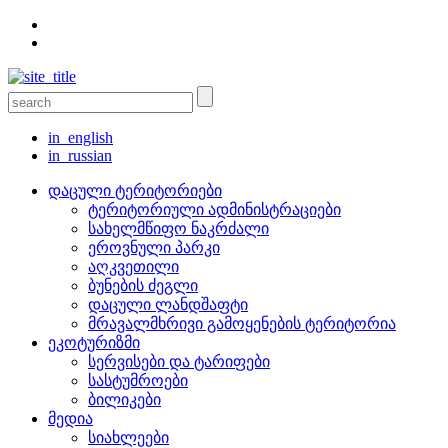
in_english
in_russian
დაცული ტერიტორიები
ტერიტორიული ადმინისტრაციები
სახელმწიფო ნაკრძალი
ეროვნული პარკი
აღკვეთილი
ბუნების ძეგლი
დაცული ლანდშაფტი
მრავალმხრივი გამოყენების ტერიტორია
ეკოტურიზმი
სერვისები და ტარიფები
სასტუმროები
ბილიკები
მედია
სიახლეები