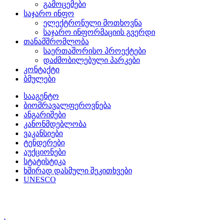
გამოცემები
საჯარო ინფო
ელექტრონული მოთხოვნა
საჯარო ინფორმაციის გვერდი
თანამშრომლობა
საერთაშორისო პროექტები
დაძმობილებული პარკები
კონტაქტი
ბმულები
სააგენტო
ბიომრავალფეროვნება
ანგარიშები
კანონმდებლობა
ვაკანსიები
ტენდერები
აუქციონები
სტატისტიკა
ხშირად დასმული შეკითხვები
UNESCO