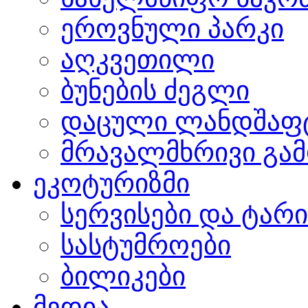
ეროვნული პარკი
აღკვეთილი
ბუნების ძეგლი
დაცული ლანდშაფ
მრავალმხრივი გამ
ეკოტურიზმი
სერვისები და ტარ
სასტუმროები
ბილიკები
მედია