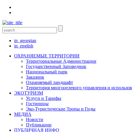
in_georgian
in_english
ОХРАНЯЕМЫЕ ТЕРРИТОРИИ
Территориальные Aдминистрации
Государственный Заповедник
Национальный парк
Заказник
Oхраняемый ландшафт
Tерритория многоцелевого управления и использо
ЭКОТУРИЗМ
Услуги и Tарифы
Гостиницы
Эко-Туристические Тропы и Гиды
МЕДИА
Новости
Публикации
ПУБЛИЧНАЯ ИНФО