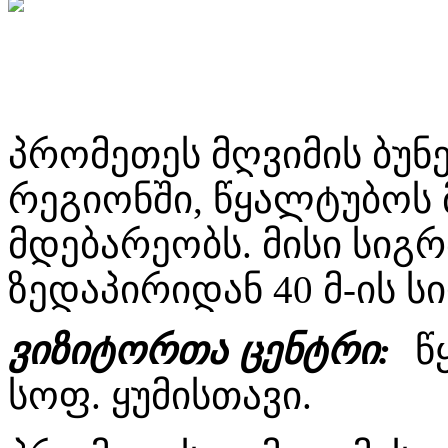
პრომეთეს მღვიმის ბუნ
რეგიონში, წყალტუბოს 
მდებარეობს. მისი სიგრძ
ზედაპირიდან 40 მ-ის 
ვიზიტორთა ცენტრი:
წ
სოფ. ყუმისთავი.