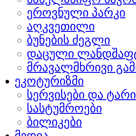
ეროვნული პარკი
აღკვეთილი
ბუნების ძეგლი
დაცული ლანდშაფ
მრავალმხრივი გამ
ეკოტურიზმი
სერვისები და ტარ
სასტუმროები
ბილიკები
მედია