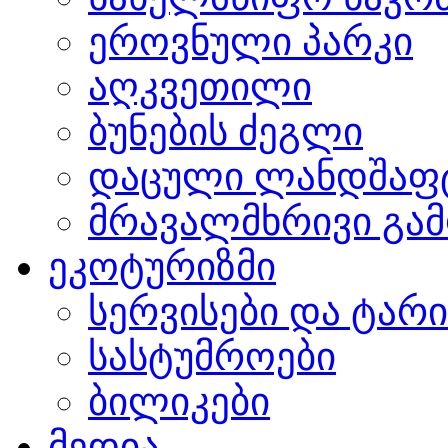
ეროვნული პარკი
აღკვეთილი
ბუნების ძეგლი
დაცული ლანდშაფ
მრავალმხრივი გამ
ეკოტურიზმი
სერვისები და ტარ
სასტუმროები
ბილიკები
მედია