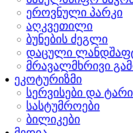
ეროვნული პარკი
აღკვეთილი
ბუნების ძეგლი
დაცული ლანდშაფ
მრავალმხრივი გამ
ეკოტურიზმი
სერვისები და ტარ
სასტუმროები
ბილიკები
მედია