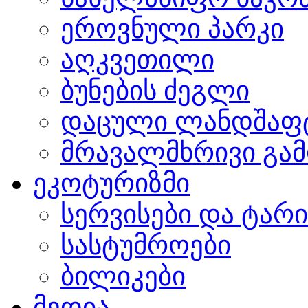
ეროვნული პარკი
აღკვეთილი
ბუნების ძეგლი
დაცული ლანდშაფ
მრავალმხრივი გამ
ეკოტურიზმი
სერვისები და ტარ
სასტუმროები
ბილიკები
მედია